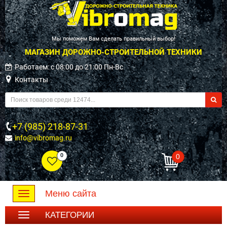
Мы поможем Вам сделать правильный выбор!
МАГАЗИН ДОРОЖНО-СТРОИТЕЛЬНОЙ ТЕХНИКИ
Работаем: c 08:00 до 21:00 Пн-Вс
Контакты
+7 (985) 218-87-31
info@vibromag.ru
0
0
Меню сайта
Toggle
navigation
КАТЕГОРИИ