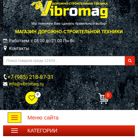
Мы поможем Вам сделать правильный выбор!
МАГАЗИН ДОРОЖНО-СТРОИТЕЛЬНОЙ ТЕХНИКИ
Работаем: c 08:00 до 21:00 Пн-Вс
Контакты
+7 (985) 218-87-31
info@vibromag.ru
0
0
Меню сайта
Toggle
navigation
КАТЕГОРИИ