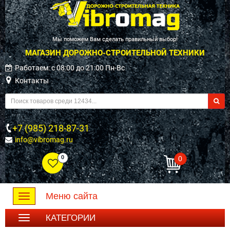
Мы поможем Вам сделать правильный выбор!
МАГАЗИН ДОРОЖНО-СТРОИТЕЛЬНОЙ ТЕХНИКИ
Работаем: c 08:00 до 21:00 Пн-Вс
Контакты
+7 (985) 218-87-31
info@vibromag.ru
0
0
Меню сайта
Toggle
navigation
КАТЕГОРИИ