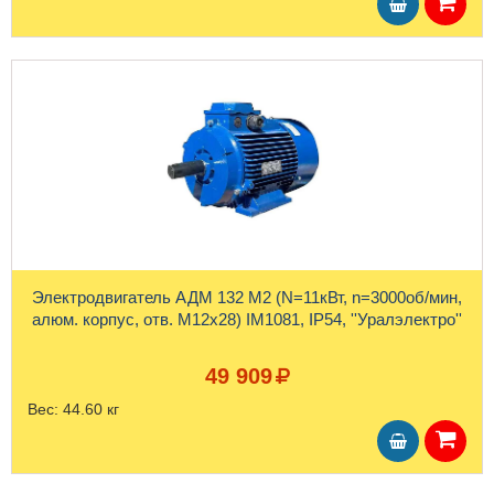
Электродвигатель АДМ 132 М2 (N=11кВт, n=3000об/мин,
алюм. корпус, отв. М12х28) IM1081, IP54, ''Уралэлектро''
49 909
Вес:
44.60 кг