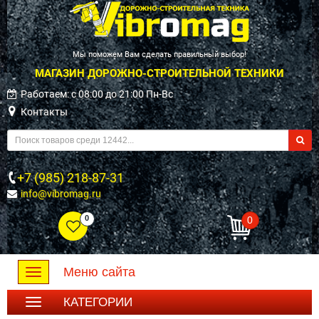
Мы поможем Вам сделать правильный выбор!
МАГАЗИН ДОРОЖНО-СТРОИТЕЛЬНОЙ ТЕХНИКИ
Работаем: c 08:00 до 21:00 Пн-Вс
Контакты
+7 (985) 218-87-31
info@vibromag.ru
0
0
Меню сайта
Toggle
navigation
КАТЕГОРИИ