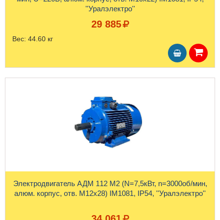
''Уралэлектро''
29 885
Вес:
44.60 кг
Электродвигатель АДМ 112 М2 (N=7,5кВт, n=3000об/мин,
алюм. корпус, отв. М12х28) IM1081, IP54, ''Уралэлектро''
34 061