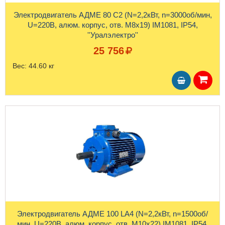
Электродвигатель АДМЕ 80 С2 (N=2,2кВт, n=3000об/мин,
U=220В, алюм. корпус, отв. М8х19) IM1081, IP54,
''Уралэлектро''
25 756
Вес:
44.60 кг
Электродвигатель АДМЕ 100 LA4 (N=2,2кВт, n=1500об/
мин, U=220В, алюм. корпус, отв. М10х22) IM1081, IP54,