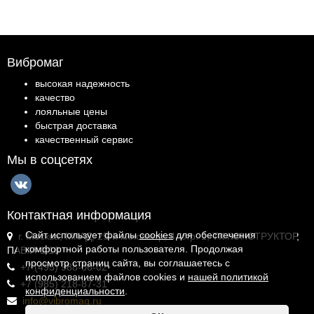
Вибромаг
высокая надежность
качество
лояльные цены
быстрая доставка
качественный сервис
Мы в соцсетях
Контактная информация
Сайт использует файлы
cookies
для обеспечения
г. Москва, МКАД, 25-й километр, 4, стр. 1, ТК КОНСТРУКТОР,
комфортной работы пользователя. Продолжая
ПАВ.И-1.18
просмотр страниц сайта, вы соглашаетесь с
+7 (495) 988-06-02
использованием файлов cookies и
нашей политикой
+7 (985) 218-87-31
конфиденциальности
.
info@vibromag.ru