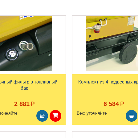
очный фильтр в топливный
Комплект из 4 подвесных к
бак
2 881
6 584
точняйте
Вес:
уточняйте