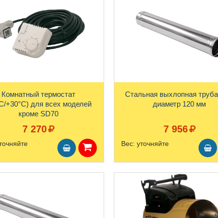
Комнатный термостат
Стальная выхлопная труба
С/+30°С) для всех моделей
диаметр 120 мм
кроме SD70
7 270
7 956
точняйте
Вес:
уточняйте