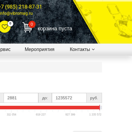
+7 (985) 218-87-31
info@vibromag.ru
0
0
корзина пуста
рвис
Мероприятия
Контакты
до:
руб.
311 054
619 227
927 399
1 235 572