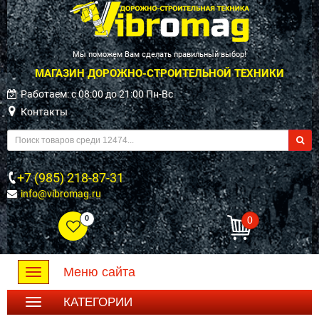
Мы поможем Вам сделать правильный выбор!
МАГАЗИН ДОРОЖНО-СТРОИТЕЛЬНОЙ ТЕХНИКИ
Работаем: c 08:00 до 21:00 Пн-Вс
Контакты
+7 (985) 218-87-31
info@vibromag.ru
0
0
Меню сайта
Toggle
navigation
КАТЕГОРИИ