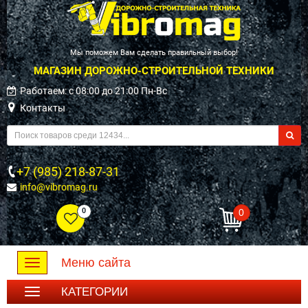
Мы поможем Вам сделать правильный выбор!
МАГАЗИН ДОРОЖНО-СТРОИТЕЛЬНОЙ ТЕХНИКИ
Работаем: c 08:00 до 21:00 Пн-Вс
Контакты
+7 (985) 218-87-31
info@vibromag.ru
0
0
Меню сайта
Toggle
navigation
КАТЕГОРИИ