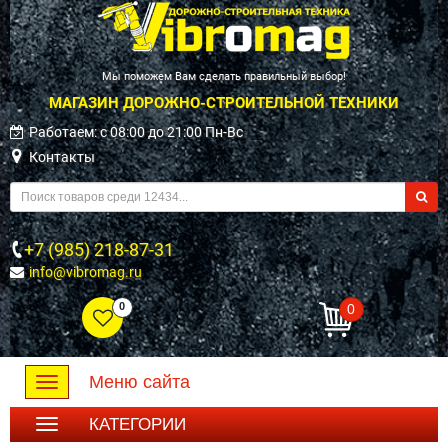
Мы поможем Вам сделать правильный выбор!
МАГАЗИН ДОРОЖНО-СТРОИТЕЛЬНОЙ ТЕХНИКИ
Работаем: c 08:00 до 21:00 Пн-Вс
Контакты
+7 (985) 218-87-31
info@vibromag.ru
0
0
Меню сайта
Toggle
navigation
КАТЕГОРИИ