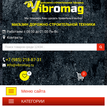
Мы поможем Вам сделать правильный выбор!
МАГАЗИН ДОРОЖНО-СТРОИТЕЛЬНОЙ ТЕХНИКИ
Работаем: c 08:00 до 21:00 Пн-Вс
Контакты
+7 (985) 218-87-31
info@vibromag.ru
0
0
Меню сайта
Toggle
navigation
КАТЕГОРИИ