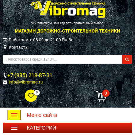
Мы поможем Вам сделать правильный выбор!
МАГАЗИН ДОРОЖНО-СТРОИТЕЛЬНОЙ ТЕХНИКИ
Работаем: c 08:00 до 21:00 Пн-Вс
Контакты
+7 (985) 218-87-31
info@vibromag.ru
0
0
Меню сайта
Toggle
navigation
КАТЕГОРИИ