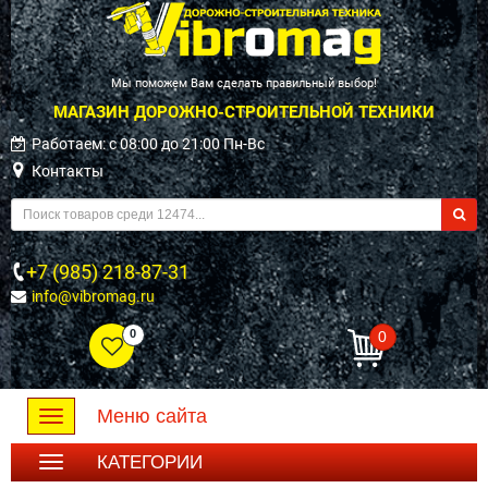
Мы поможем Вам сделать правильный выбор!
МАГАЗИН ДОРОЖНО-СТРОИТЕЛЬНОЙ ТЕХНИКИ
Работаем: c 08:00 до 21:00 Пн-Вс
Контакты
+7 (985) 218-87-31
info@vibromag.ru
0
0
Меню сайта
Toggle
navigation
КАТЕГОРИИ