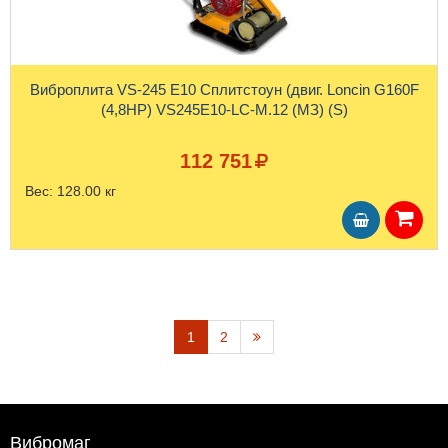
Виброплита VS-245 E10 Сплитстоун (двиг. Loncin G160F
(4,8HP) VS245Е10-LC-М.12 (МЗ) (S)
112 751
Вес:
128.00 кг
1
2
Вибромаг