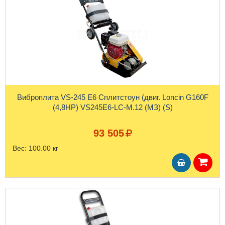
Виброплита VS-245 E6 Сплитстоун (двиг. Loncin G160F
(4,8HP) VS245Е6-LC-М.12 (МЗ) (S)
93 505
Вес:
100.00 кг