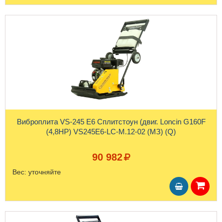
Виброплита VS-245 E6 Сплитстоун (двиг. Loncin G160F
(4,8HP) VS245Е6-LC-М.12-02 (МЗ) (Q)
90 982
Вес:
уточняйте