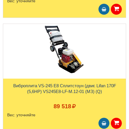
Вес:
уточняйте
Виброплита VS-245 E8 Сплитстоун (двиг. Lifan 170F
(5,6HP) VS245Е8-LF-М.12-01 (МЗ) (Q)
89 518
Вес:
уточняйте