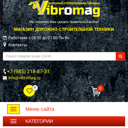
Мы поможем Вам сделать правильный выбор!
МАГАЗИН ДОРОЖНО-СТРОИТЕЛЬНОЙ ТЕХНИКИ
Работаем: c 08:00 до 21:00 Пн-Вс
Контакты
+7 (985) 218-87-31
info@vibromag.ru
0
0
Меню сайта
Toggle
navigation
КАТЕГОРИИ