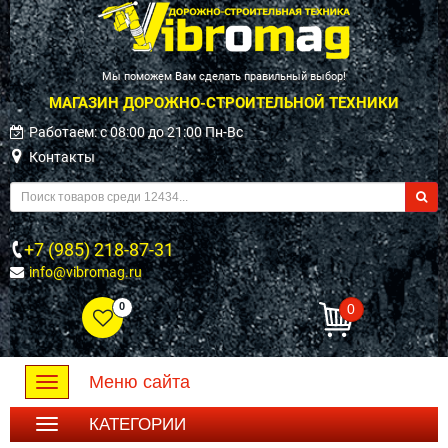
Мы поможем Вам сделать правильный выбор!
МАГАЗИН ДОРОЖНО-СТРОИТЕЛЬНОЙ ТЕХНИКИ
Работаем: c 08:00 до 21:00 Пн-Вс
Контакты
+7 (985) 218-87-31
info@vibromag.ru
0
0
Меню сайта
Toggle
navigation
КАТЕГОРИИ