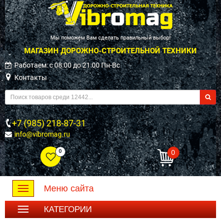
Мы поможем Вам сделать правильный выбор!
МАГАЗИН ДОРОЖНО-СТРОИТЕЛЬНОЙ ТЕХНИКИ
Работаем: c 08:00 до 21:00 Пн-Вс
Контакты
+7 (985) 218-87-31
info@vibromag.ru
0
0
Меню сайта
Toggle
navigation
КАТЕГОРИИ