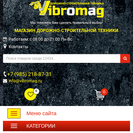
Мы поможем Вам сделать правильный выбор!
МАГАЗИН ДОРОЖНО-СТРОИТЕЛЬНОЙ ТЕХНИКИ
Работаем: c 08:00 до 21:00 Пн-Вс
Контакты
+7 (985) 218-87-31
info@vibromag.ru
0
0
Меню сайта
Toggle
navigation
КАТЕГОРИИ