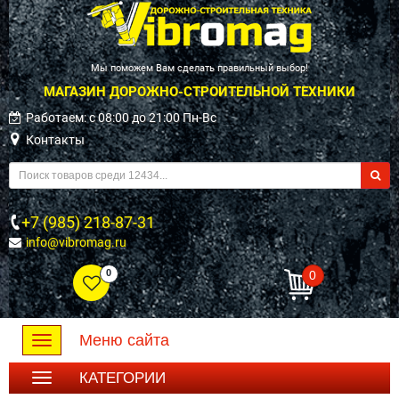
Мы поможем Вам сделать правильный выбор!
МАГАЗИН ДОРОЖНО-СТРОИТЕЛЬНОЙ ТЕХНИКИ
Работаем: c 08:00 до 21:00 Пн-Вс
Контакты
+7 (985) 218-87-31
info@vibromag.ru
0
0
Меню сайта
Toggle
navigation
КАТЕГОРИИ