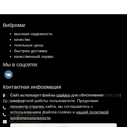
Вибромаг
высокая надежность
качество
лояльные цены
быстрая доставка
качественный сервис
Мы в соцсетях
Контактная информация
Сайт использует файлы
cookies
для обеспечения
г. Москва, МКАД, 25-й километр, 4, стр. 1, ТК КОНСТРУКТОР,
комфортной работы пользователя. Продолжая
ПАВ.И-1.18
просмотр страниц сайта, вы соглашаетесь с
+7 (495) 988-06-02
использованием файлов cookies и
нашей политикой
+7 (985) 218-87-31
конфиденциальности
.
info@vibromag.ru