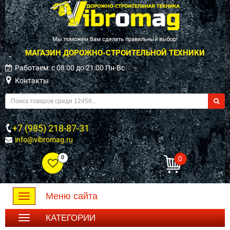
Мы поможем Вам сделать правильный выбор!
МАГАЗИН ДОРОЖНО-СТРОИТЕЛЬНОЙ ТЕХНИКИ
Работаем: c 08:00 до 21:00 Пн-Вс
Контакты
+7 (985) 218-87-31
info@vibromag.ru
0
0
Меню сайта
Toggle
navigation
КАТЕГОРИИ