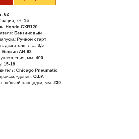
г:
62
брации, кН:
15
ль:
Honda GXR120
гателя:
Бензиновый
запуска:
Ручной старт
ь двигателя, л.с.:
3,5
:
Бензин АИ-92
 уплотнения, мм:
400
ь:
15-18
дитель:
Chicago Pneumatic
происхождения:
США
ы рабочей площадки, мм:
230