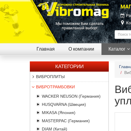
МАГ
Ра
Ко
Мы поможем Вам сделать
правильный выбор!
Главная
О компании
Каталог
КАТЕГОРИИ
Главн
Виб
ВИБРОПЛИТЫ
Ви
ВИБРОТРАМБОВКИ
WACKER NEUSON (Германия)
уп
HUSQVARNA (Швеция)
MIKASA (Япония)
MASTERPAC (Германия)
DIAM (Китай)