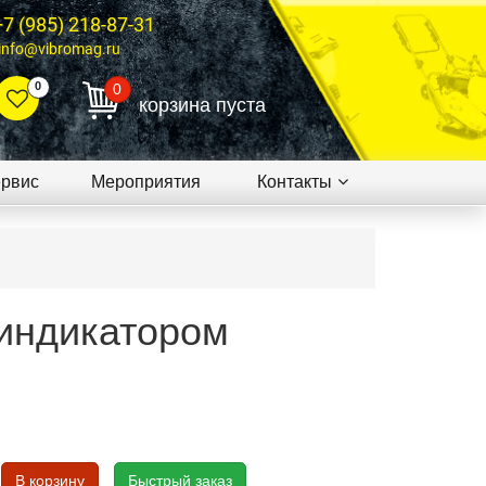
+7 (985) 218-87-31
info@vibromag.ru
0
0
корзина пуста
рвис
Мероприятия
Контакты
 индикатором
В корзину
Быстрый заказ