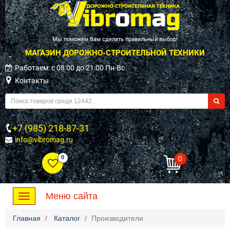
Мы поможем Вам сделать правильный выбор!
МАГАЗИН ДОРОЖНО-СТРОИТЕЛЬНОЙ ТЕХНИКИ
Работаем: c 08:00 до 21:00 Пн-Вс
Контакты
+7 (985) 218-87-31
info@vibromag.ru
0
0
Меню сайта
Toggle
navigation
Главная
Каталог
Производители