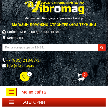
Мы поможем Вам сделать правильный выбор!
МАГАЗИН ДОРОЖНО-СТРОИТЕЛЬНОЙ ТЕХНИКИ
Работаем: c 08:00 до 21:00 Пн-Вс
Контакты
+7 (985) 218-87-31
info@vibromag.ru
0
0
Меню сайта
Toggle
navigation
КАТЕГОРИИ