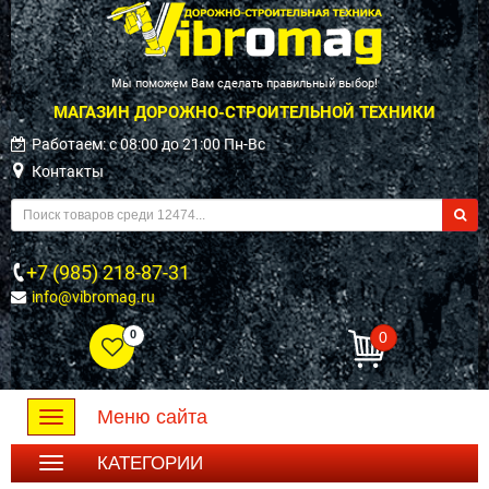
Мы поможем Вам сделать правильный выбор!
МАГАЗИН ДОРОЖНО-СТРОИТЕЛЬНОЙ ТЕХНИКИ
Работаем: c 08:00 до 21:00 Пн-Вс
Контакты
+7 (985) 218-87-31
info@vibromag.ru
0
0
Меню сайта
Toggle
navigation
КАТЕГОРИИ