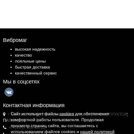
Вибромаг
высокая надежность
качество
лояльные цены
быстрая доставка
качественный сервис
Мы в соцсетях
Контактная информация
Сайт использует файлы
cookies
для обеспечения
г. Москва, МКАД, 25-й километр, 4, стр. 1, ТК КОНСТРУКТОР,
комфортной работы пользователя. Продолжая
ПАВ.И-1.18
просмотр страниц сайта, вы соглашаетесь с
+7 (495) 988-06-02
использованием файлов cookies и
нашей политикой