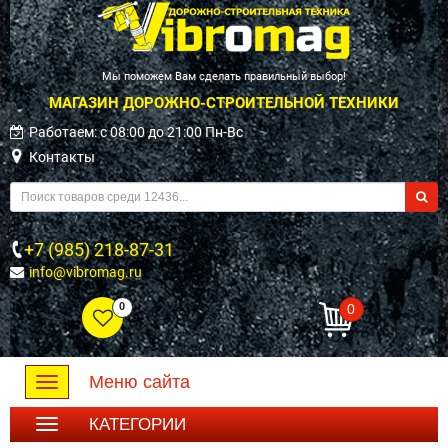
Мы поможем Вам сделать правильный выбор!
МАГАЗИН ДОРОЖНО-СТРОИТЕЛЬНОЙ ТЕХНИКИ
Работаем: c 08:00 до 21:00 Пн-Вс
Контакты
+7 (985) 218-87-31
info@vibromag.ru
0
0
Меню сайта
Toggle
navigation
КАТЕГОРИИ