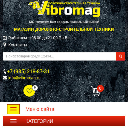
Мы поможем Вам сделать правильный выбор!
МАГАЗИН ДОРОЖНО-СТРОИТЕЛЬНОЙ ТЕХНИКИ
Работаем: c 08:00 до 21:00 Пн-Вс
Контакты
+7 (985) 218-87-31
info@vibromag.ru
0
0
Меню сайта
Toggle
navigation
КАТЕГОРИИ