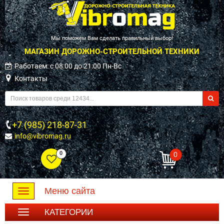
Мы поможем Вам сделать правильный выбор!
МАГАЗИН ДОРОЖНО-СТРОИТЕЛЬНОЙ ТЕХНИКИ
Работаем: c 08:00 до 21:00 Пн-Вс
Контакты
+7 (985) 218-87-31
info@vibromag.ru
0
0
Меню сайта
Toggle
navigation
КАТЕГОРИИ