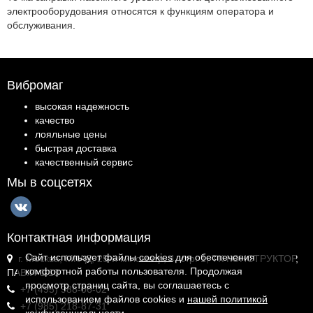
электрооборудования относятся к функциям оператора и
обслуживания.
Вибромаг
высокая надежность
качество
лояльные цены
быстрая доставка
качественный сервис
Мы в соцсетях
Контактная информация
Сайт использует файлы
cookies
для обеспечения
г. Москва, МКАД, 25-й километр, 4, стр. 1, ТК КОНСТРУКТОР,
комфортной работы пользователя. Продолжая
ПАВ.И-1.18
просмотр страниц сайта, вы соглашаетесь с
+7 (495) 988-06-02
использованием файлов cookies и
нашей политикой
+7 (985) 218-87-31