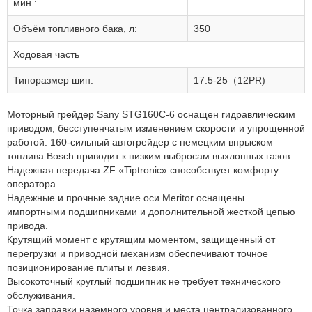
мин.:
Объём топливного бака, л:
350
Ходовая часть
Типоразмер шин:
17.5-25（12PR)
Моторный грейдер Sany STG160C-6 оснащен гидравлическим
приводом, бесступенчатым изменением скорости и упрощенной
работой. 160-сильный автогрейдер с немецким впрыском
топлива Bosch приводит к низким выбросам выхлопных газов.
Надежная передача ZF «Tiptronic» способствует комфорту
оператора.
Надежные и прочные задние оси Meritor оснащены
импортными подшипниками и дополнительной жесткой цепью
привода.
Крутящий момент с крутящим моментом, защищенный от
перегрузки и приводной механизм обеспечивают точное
позиционирование плиты и лезвия.
Высокоточный круглый подшипник не требует технического
обслуживания.
Точка заправки наземного уровня и места централизованного