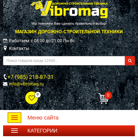
Мы поможем Вам сделать правильный выбор!
МАГАЗИН ДОРОЖНО-СТРОИТЕЛЬНОЙ ТЕХНИКИ
Работаем: c 08:00 до 21:00 Пн-Вс
Контакты
+7 (985) 218-87-31
info@vibromag.ru
0
0
Меню сайта
Toggle
navigation
КАТЕГОРИИ