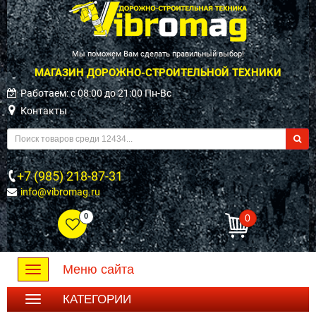
Мы поможем Вам сделать правильный выбор!
МАГАЗИН ДОРОЖНО-СТРОИТЕЛЬНОЙ ТЕХНИКИ
Работаем: c 08:00 до 21:00 Пн-Вс
Контакты
+7 (985) 218-87-31
info@vibromag.ru
0
0
Меню сайта
Toggle
navigation
КАТЕГОРИИ