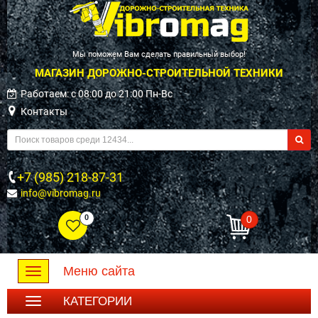
Мы поможем Вам сделать правильный выбор!
МАГАЗИН ДОРОЖНО-СТРОИТЕЛЬНОЙ ТЕХНИКИ
Работаем: c 08:00 до 21:00 Пн-Вс
Контакты
+7 (985) 218-87-31
info@vibromag.ru
0
0
Меню сайта
Toggle
navigation
КАТЕГОРИИ