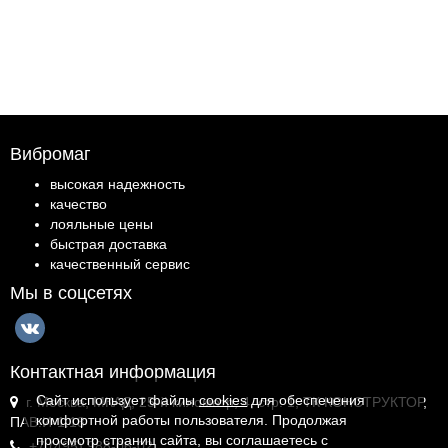
Вибромаг
высокая надежность
качество
лояльные цены
быстрая доставка
качественный сервис
Мы в соцсетях
Контактная информация
Сайт использует файлы
cookies
для обеспечения
г. Москва, МКАД, 25-й километр, 4, стр. 1, ТК КОНСТРУКТОР,
комфортной работы пользователя. Продолжая
ПАВ.И-1.18
просмотр страниц сайта, вы соглашаетесь с
+7 (495) 988-06-02