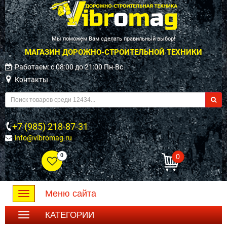
Мы поможем Вам сделать правильный выбор!
МАГАЗИН ДОРОЖНО-СТРОИТЕЛЬНОЙ ТЕХНИКИ
Работаем: c 08:00 до 21:00 Пн-Вс
Контакты
+7 (985) 218-87-31
info@vibromag.ru
0
0
Меню сайта
Toggle
navigation
КАТЕГОРИИ