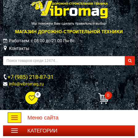
Мы поможем Вам сделать правильный выбор!
МАГАЗИН ДОРОЖНО-СТРОИТЕЛЬНОЙ ТЕХНИКИ
Работаем: c 08:00 до 21:00 Пн-Вс
Контакты
+7 (985) 218-87-31
info@vibromag.ru
0
0
Меню сайта
Toggle
navigation
КАТЕГОРИИ