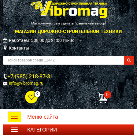
Мы поможем Вам сделать правильный выбор!
МАГАЗИН ДОРОЖНО-СТРОИТЕЛЬНОЙ ТЕХНИКИ
Работаем: c 08:00 до 21:00 Пн-Вс
Контакты
+7 (985) 218-87-31
info@vibromag.ru
0
0
Меню сайта
Toggle
navigation
КАТЕГОРИИ