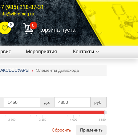
+7 (985) 218-87-31
info@vibromag.ru
0
0
корзина пуста
рвис
Мероприятия
Контакты
АКСЕССУАРЫ
Элементы дымохода
до:
руб.
2 300
3 150
4 000
4 850
Сбросить
Применить