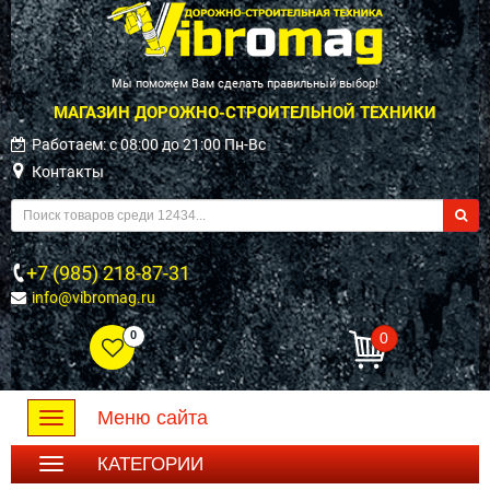
Мы поможем Вам сделать правильный выбор!
МАГАЗИН ДОРОЖНО-СТРОИТЕЛЬНОЙ ТЕХНИКИ
Работаем: c 08:00 до 21:00 Пн-Вс
Контакты
+7 (985) 218-87-31
info@vibromag.ru
0
0
Меню сайта
Toggle
navigation
КАТЕГОРИИ