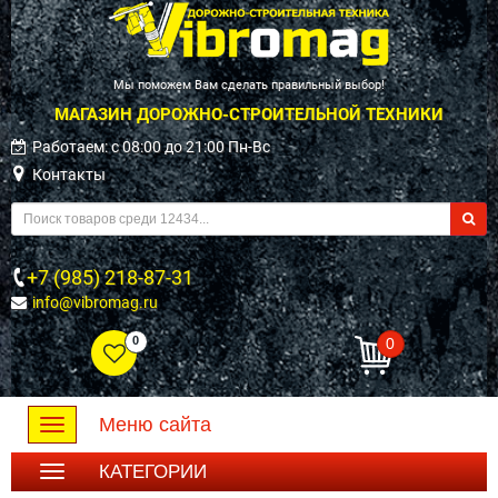
Мы поможем Вам сделать правильный выбор!
МАГАЗИН ДОРОЖНО-СТРОИТЕЛЬНОЙ ТЕХНИКИ
Работаем: c 08:00 до 21:00 Пн-Вс
Контакты
+7 (985) 218-87-31
info@vibromag.ru
0
0
Меню сайта
Toggle
navigation
КАТЕГОРИИ