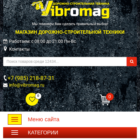
Мы поможем Вам сделать правильный выбор!
МАГАЗИН ДОРОЖНО-СТРОИТЕЛЬНОЙ ТЕХНИКИ
Работаем: c 08:00 до 21:00 Пн-Вс
Контакты
+7 (985) 218-87-31
info@vibromag.ru
0
0
Меню сайта
Toggle
navigation
КАТЕГОРИИ