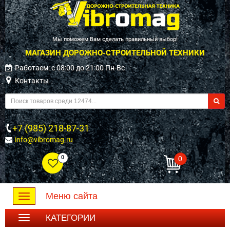
Мы поможем Вам сделать правильный выбор!
МАГАЗИН ДОРОЖНО-СТРОИТЕЛЬНОЙ ТЕХНИКИ
Работаем: c 08:00 до 21:00 Пн-Вс
Контакты
+7 (985) 218-87-31
info@vibromag.ru
0
0
Меню сайта
Toggle
navigation
КАТЕГОРИИ