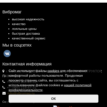
Вибромаг
высокая надежность
качество
лояльные цены
быстрая доставка
качественный сервис
Мы в соцсетях
Контактная информация
Сайт использует файлы
cookies
для обеспечения
г. Москва, МКАД, 25-й километр, 4, стр. 1, ТК КОНСТРУКТОР,
комфортной работы пользователя. Продолжая
ПАВ.И-1.18
просмотр страниц сайта, вы соглашаетесь с
+7 (495) 988-06-02
использованием файлов cookies и
нашей политикой
+7 (985) 218-87-31
конфиденциальности
.
info@vibromag.ru
ОК
Copyright © 2026 Vibromag.RU