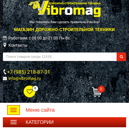
Мы поможем Вам сделать правильный выбор!
МАГАЗИН ДОРОЖНО-СТРОИТЕЛЬНОЙ ТЕХНИКИ
Работаем: c 08:00 до 21:00 Пн-Вс
Контакты
+7 (985) 218-87-31
info@vibromag.ru
0
0
Меню сайта
Toggle
navigation
КАТЕГОРИИ