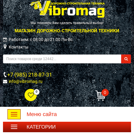
Мы поможем Вам сделать правильный выбор!
МАГАЗИН ДОРОЖНО-СТРОИТЕЛЬНОЙ ТЕХНИКИ
Работаем: c 08:00 до 21:00 Пн-Вс
Контакты
+7 (985) 218-87-31
info@vibromag.ru
0
0
Меню сайта
Toggle
navigation
КАТЕГОРИИ