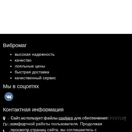
Вибромаг
высокая надежность
качество
лояльные цены
быстрая доставка
качественный сервис
Мы в соцсетях
Контактная информация
Сайт использует файлы
cookies
для обеспечения
г. Москва, МКАД, 25-й километр, 4, стр. 1, ТК КОНСТРУКТОР,
комфортной работы пользователя. Продолжая
ПАВ.И-1.18
просмотр страниц сайта, вы соглашаетесь с
+7 (495) 988-06-02