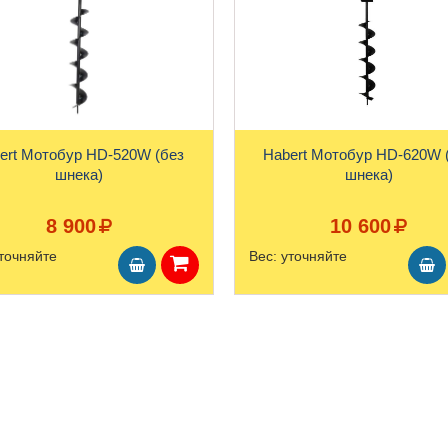
ert Мотобур HD-520W (без
Habert Мотобур HD-620W 
шнека)
шнека)
8 900
10 600
точняйте
Вес:
уточняйте