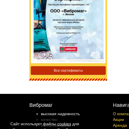
Все сертификаты
Вибромаг
Навиг
высокая надежность
О компа
качество
Акции
Сайт использует файлы
cookies
для
лояльные цены
Аренда