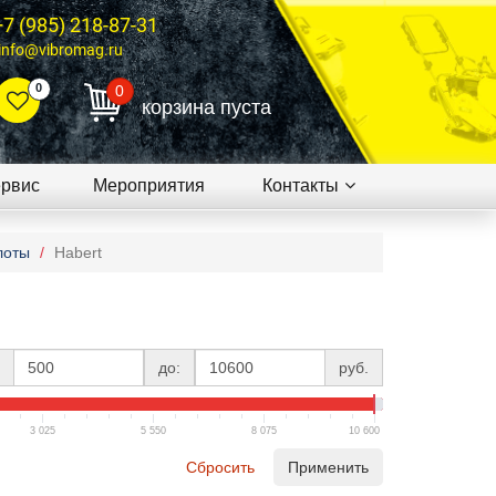
+7 (985) 218-87-31
info@vibromag.ru
0
0
корзина пуста
рвис
Мероприятия
Контакты
лоты
Habert
до:
руб.
3 025
5 550
8 075
10 600
Сбросить
Применить