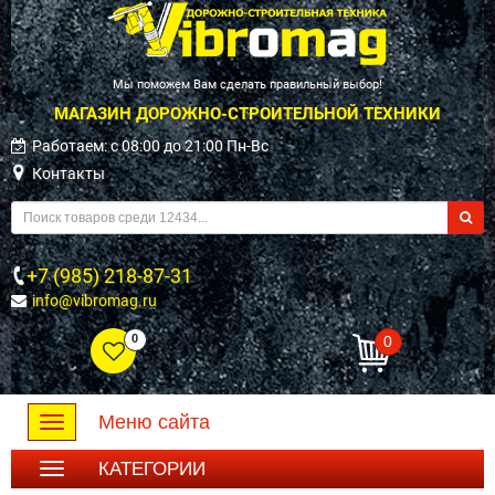
Мы поможем Вам сделать правильный выбор!
МАГАЗИН ДОРОЖНО-СТРОИТЕЛЬНОЙ ТЕХНИКИ
Работаем: c 08:00 до 21:00 Пн-Вс
Контакты
+7 (985) 218-87-31
info@vibromag.ru
0
0
Меню сайта
Toggle
navigation
КАТЕГОРИИ