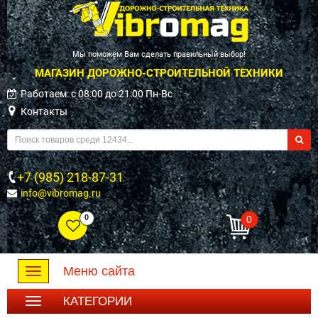
Мы поможем Вам сделать правильный выбор!
МАГАЗИН ДОРОЖНО-СТРОИТЕЛЬНОЙ ТЕХНИКИ
Работаем: c 08:00 до 21:00 Пн-Вс
Контакты
+7 (985) 218-87-31
info@vibromag.ru
0
0
Меню сайта
Toggle
navigation
КАТЕГОРИИ