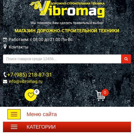
Мы поможем Вам сделать правильный выбор!
МАГАЗИН ДОРОЖНО-СТРОИТЕЛЬНОЙ ТЕХНИКИ
Работаем: c 08:00 до 21:00 Пн-Вс
Контакты
+7 (985) 218-87-31
info@vibromag.ru
0
0
Меню сайта
Toggle
navigation
КАТЕГОРИИ