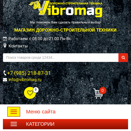
Мы поможем Вам сделать правильный выбор!
МАГАЗИН ДОРОЖНО-СТРОИТЕЛЬНОЙ ТЕХНИКИ
Работаем: c 08:00 до 21:00 Пн-Вс
Контакты
+7 (985) 218-87-31
info@vibromag.ru
0
0
Меню сайта
Toggle
navigation
КАТЕГОРИИ