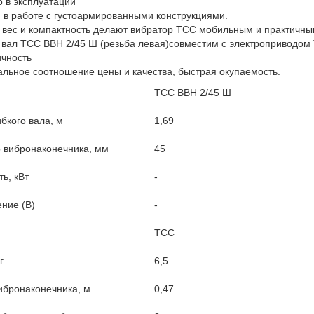
о в эксплуатации
н в работе с густоармированными конструкциями.
 вес и компактность делают вибратор ТСС мобильным и практичным
й вал ТСС ВВН 2/45 Ш (резьба левая)совместим с электроприводом 
чность
альное соотношение цены и качества, быстрая окупаемость.
ТСС ВВН 2/45 Ш
бкого вала, м
1,69
 вибронаконечника, мм
45
ь, кВт
-
ние (В)
-
ТСС
г
6,5
ибронаконечника, м
0,47