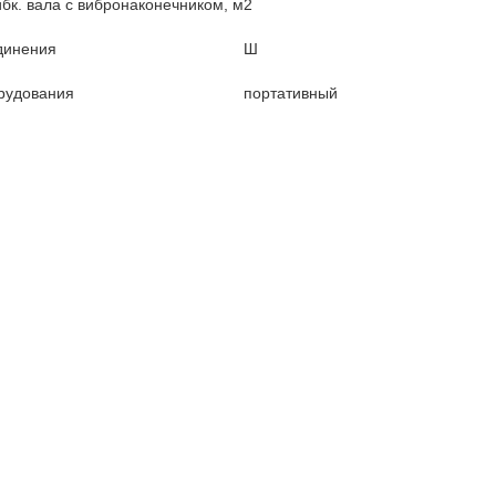
ибк. вала с вибронаконечником, м
2
динения
Ш
рудования
портативный