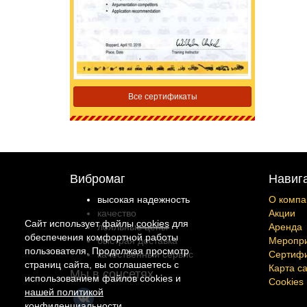
Все сертификаты
Вибромаг
Навиг
высокая надежность
О компа
качество
Акции
Сайт использует файлы
cookies
для
лояльные цены
Аренда
обеспечения комфортной работы
быстрая доставка
Меропр
пользователя. Продолжая просмотр
качественный сервис
Сертиф
страниц сайта, вы соглашаетесь с
Карта с
Мы в соцсетях
использованием файлов cookies и
Cookies
нашей политикой
конфиденциальности
.