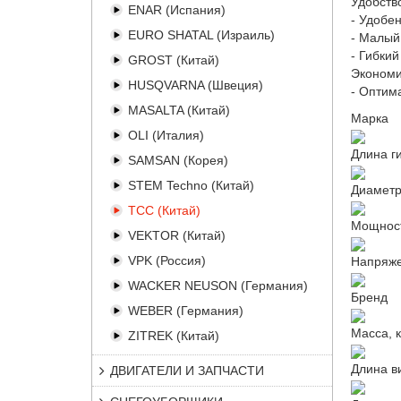
Удобств
ENAR (Испания)
- Удобе
EURO SHATAL (Израиль)
- Малый
- Гибки
GROST (Китай)
Экономи
HUSQVARNA (Швеция)
- Оптим
MASALTA (Китай)
Марка
OLI (Италия)
Длина ги
SAMSAN (Корея)
STEM Techno (Китай)
Диаметр
TCC (Китай)
Мощност
VEKTOR (Китай)
VPK (Россия)
Напряже
WACKER NEUSON (Германия)
Бренд
WEBER (Германия)
Масса, к
ZITREK (Китай)
Длина в
ДВИГАТЕЛИ И ЗАПЧАСТИ