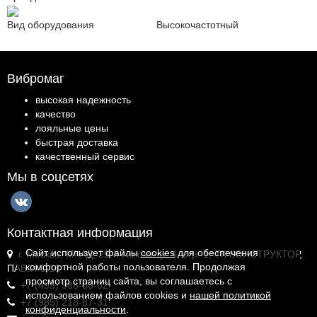
Вид оборудования
Высокочастотный
Вибромаг
высокая надежность
качество
лояльные цены
быстрая доставка
качественный сервис
Мы в соцсетях
Контактная информация
Сайт использует файлы
cookies
для обеспечения
г. Москва, МКАД, 25-й километр, 4, стр. 1, ТК КОНСТРУКТОР,
комфортной работы пользователя. Продолжая
ПАВ.И-1.18
просмотр страниц сайта, вы соглашаетесь с
+7 (495) 988-06-02
использованием файлов cookies и
нашей политикой
+7 (985) 218-87-31
конфиденциальности
.