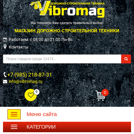
Мы поможем Вам сделать правильный выбор!
МАГАЗИН ДОРОЖНО-СТРОИТЕЛЬНОЙ ТЕХНИКИ
Работаем: c 08:00 до 21:00 Пн-Вс
Контакты
+7 (985) 218-87-31
info@vibromag.ru
0
0
Меню сайта
Toggle
navigation
КАТЕГОРИИ