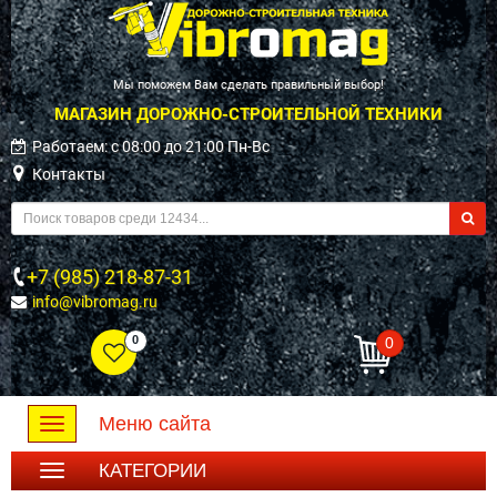
Мы поможем Вам сделать правильный выбор!
МАГАЗИН ДОРОЖНО-СТРОИТЕЛЬНОЙ ТЕХНИКИ
Работаем: c 08:00 до 21:00 Пн-Вс
Контакты
+7 (985) 218-87-31
info@vibromag.ru
0
0
Меню сайта
Toggle
navigation
КАТЕГОРИИ