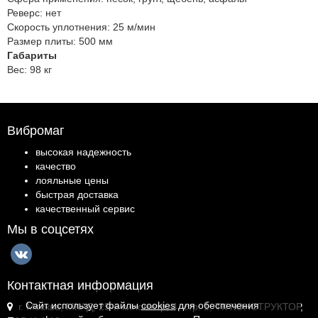
Реверс:
нет
Скорость уплотнения:
25 м/мин
Размер плиты:
500 мм
Габариты
Вес:
98 кг
Вибромаг
высокая надежность
качество
лояльные цены
быстрая доставка
качественный сервис
Мы в соцсетях
Контактная информация
Сайт использует файлы
cookies
для обеспечения
г. Москва, МКАД, 25-й километр, 4, стр. 1, ТК КОНСТРУКТОР,