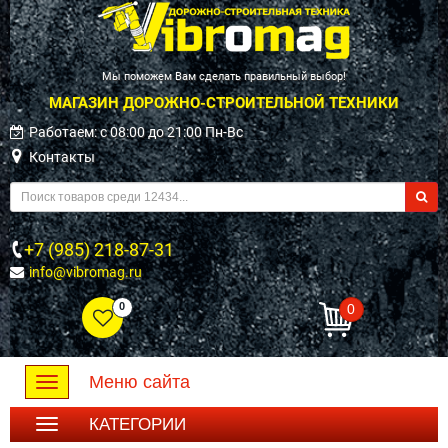
Мы поможем Вам сделать правильный выбор!
МАГАЗИН ДОРОЖНО-СТРОИТЕЛЬНОЙ ТЕХНИКИ
Работаем: c 08:00 до 21:00 Пн-Вс
Контакты
+7 (985) 218-87-31
info@vibromag.ru
0
0
Меню сайта
Toggle
navigation
КАТЕГОРИИ