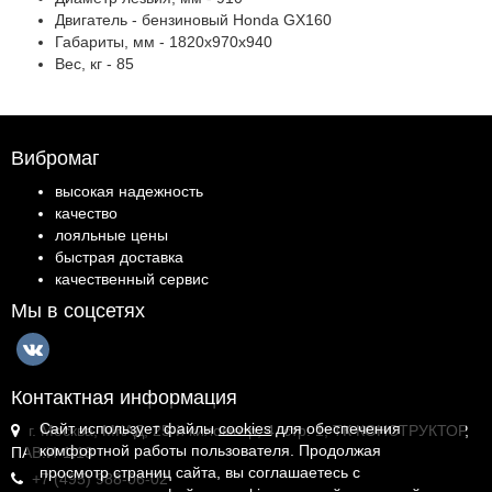
Двигатель - бензиновый Honda GX160
Габариты, мм - 1820х970х940
Вес, кг - 85
Вибромаг
высокая надежность
качество
лояльные цены
быстрая доставка
качественный сервис
Мы в соцсетях
Контактная информация
Сайт использует файлы
cookies
для обеспечения
г. Москва, МКАД, 25-й километр, 4, стр. 1, ТК КОНСТРУКТОР,
комфортной работы пользователя. Продолжая
ПАВ.И-1.18
просмотр страниц сайта, вы соглашаетесь с
+7 (495) 988-06-02