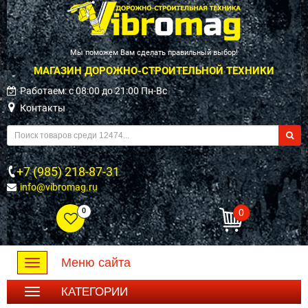
Мы поможем Вам сделать правильный выбор!
МАГАЗИН ДОРОЖНО-СТРОИТЕЛЬНОЙ ТЕХНИКИ
Работаем: c 08:00 до 21:00 Пн-Вс
Контакты
+7 (985) 218-87-31
info@vibromag.ru
0
0
Меню сайта
Toggle
navigation
КАТЕГОРИИ