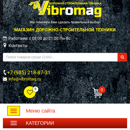
Мы поможем Вам сделать правильный выбор!
МАГАЗИН ДОРОЖНО-СТРОИТЕЛЬНОЙ ТЕХНИКИ
Работаем: c 08:00 до 21:00 Пн-Вс
Контакты
+7 (985) 218-87-31
info@vibromag.ru
0
0
Меню сайта
Toggle
navigation
КАТЕГОРИИ