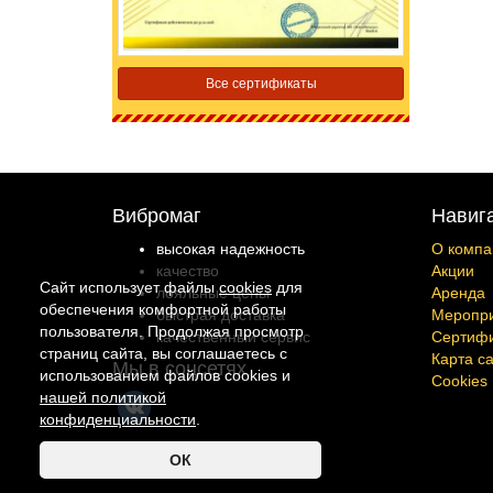
Все сертификаты
Вибромаг
Навиг
высокая надежность
О компа
качество
Акции
Сайт использует файлы
cookies
для
лояльные цены
Аренда
обеспечения комфортной работы
быстрая доставка
Меропр
пользователя. Продолжая просмотр
качественный сервис
Сертиф
страниц сайта, вы соглашаетесь с
Карта с
Мы в соцсетях
использованием файлов cookies и
Cookies
нашей политикой
конфиденциальности
.
Copyright © 2026 Vibromag.RU
ОК