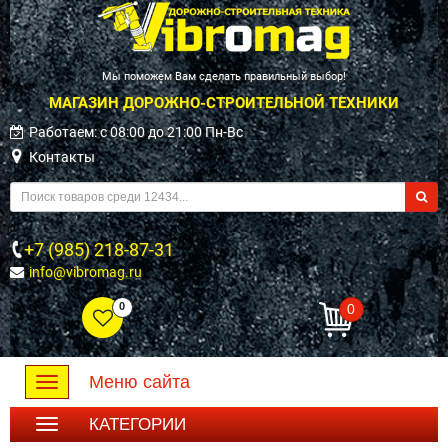
Мы поможем Вам сделать правильный выбор!
МАГАЗИН ДОРОЖНО-СТРОИТЕЛЬНОЙ ТЕХНИКИ
Работаем: c 08:00 до 21:00 Пн-Вс
Контакты
+7 (985) 218-87-31
info@vibromag.ru
0
0
Меню сайта
Toggle
navigation
КАТЕГОРИИ